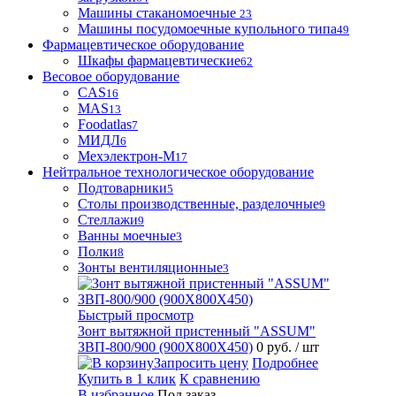
Машины стаканомоечные
23
Машины посудомоечные купольного типа
49
Фармацевтическое оборудование
Шкафы фармацевтические
62
Весовое оборудование
CAS
16
MAS
13
Foodatlas
7
МИДЛ
6
Мехэлектрон-М
17
Нейтральное технологическое оборудование
Подтоварники
5
Столы производственные, разделочные
9
Стеллажи
9
Ванны моечные
3
Полки
8
Зонты вентиляционные
3
Быстрый просмотр
Зонт вытяжной пристенный "ASSUM"
ЗВП-800/900 (900Х800Х450)
0 руб.
/ шт
Запросить цену
Подробнее
Купить в 1 клик
К сравнению
В избранное
Под заказ