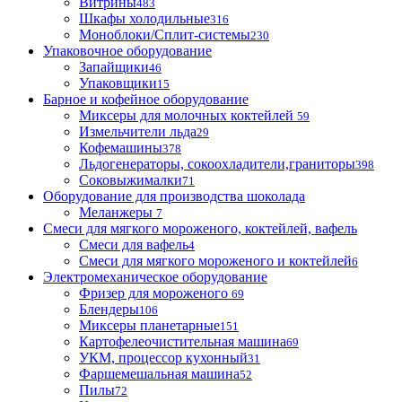
Витрины
483
Шкафы холодильные
316
Моноблоки/Сплит-системы
230
Упаковочное оборудование
Запайщики
46
Упаковщики
15
Барное и кофейное оборудование
Миксеры для молочных коктейлей
59
Измельчители льда
29
Кофемашины
378
Льдогенераторы, сокоохладители,граниторы
398
Соковыжималки
71
Оборудование для производства шоколада
Меланжеры
7
Смеси для мягкого мороженого, коктейлей, вафель
Смеси для вафель
4
Смеси для мягкого мороженого и коктейлей
6
Электромеханическое оборудование
Фризер для мороженого
69
Блендеры
106
Миксеры планетарные
151
Картофелеочистительная машина
69
УКМ, процессор кухонный
31
Фаршемешальная машина
52
Пилы
72