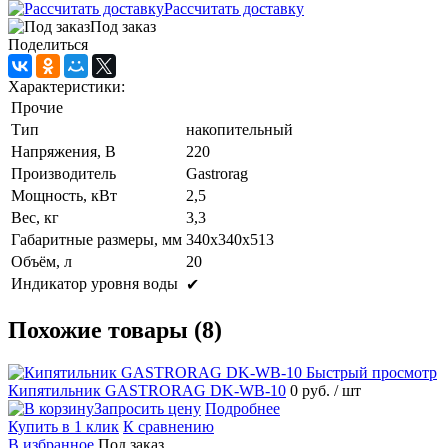
Рассчитать доставку
Под заказ
Поделиться
Характеристики:
Прочие
Тип
накопительный
Напряжения, В
220
Производитель
Gastrorag
Мощность, кВт
2,5
Вес, кг
3,3
Габаритные размеры, мм
340х340х513
Объём, л
20
Индикатор уровня воды
✔
Похожие товары (8)
Быстрый просмотр
Кипятильник GASTRORAG DK-WB-10
0 руб.
/ шт
Запросить цену
Подробнее
Купить в 1 клик
К сравнению
В избранное
Под заказ