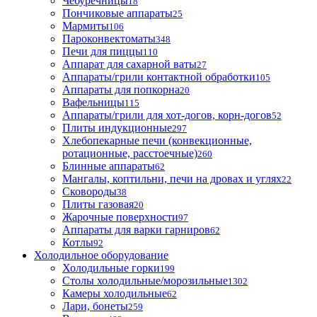
Чебуречницы
18
Пончиковые аппараты
25
Мармиты
106
Пароконвектоматы
348
Печи для пиццы
110
Аппарат для сахарной ваты
27
Аппараты/грили контактной обработки
105
Аппараты для попкорна
20
Вафельницы
115
Аппараты/грили для хот-догов, корн-догов
52
Плиты индукционные
297
Хлебопекарные печи (конвекционные,
ротационные, расстоечные)
260
Блинные аппараты
62
Мангалы, коптильни, печи на дровах и углях
22
Сковороды
38
Плиты газовая
20
Жарочные поверхности
97
Аппараты для варки гарниров
62
Котлы
92
Холодильное оборудование
Холодильные горки
199
Столы холодильные/морозильные
1302
Камеры холодильные
62
Лари, бонеты
259