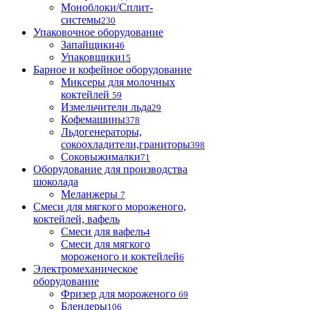
Моноблоки/Сплит-
системы
230
Упаковочное оборудование
Запайщики
46
Упаковщики
15
Барное и кофейное оборудование
Миксеры для молочных
коктейлей
59
Измельчители льда
29
Кофемашины
378
Льдогенераторы,
сокоохладители,граниторы
398
Соковыжималки
71
Оборудование для производства
шоколада
Меланжеры
7
Смеси для мягкого мороженого,
коктейлей, вафель
Смеси для вафель
4
Смеси для мягкого
мороженого и коктейлей
6
Электромеханическое
оборудование
Фризер для мороженого
69
Блендеры
106