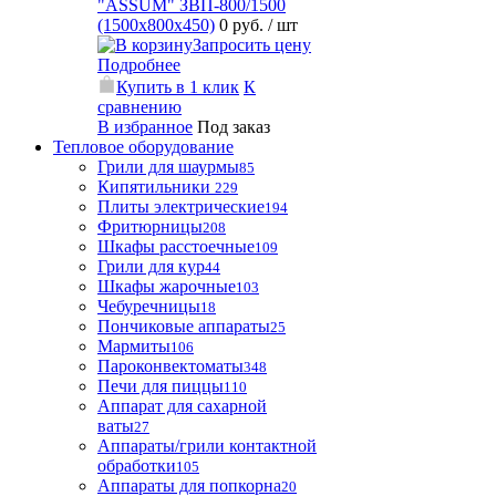
"ASSUM" ЗВП-800/1500
(1500х800х450)
0 руб.
/ шт
Запросить цену
Подробнее
Купить в 1 клик
К
сравнению
В избранное
Под заказ
Тепловое оборудование
Грили для шаурмы
85
Кипятильники
229
Плиты электрические
194
Фритюрницы
208
Шкафы расстоечные
109
Грили для кур
44
Шкафы жарочные
103
Чебуречницы
18
Пончиковые аппараты
25
Мармиты
106
Пароконвектоматы
348
Печи для пиццы
110
Аппарат для сахарной
ваты
27
Аппараты/грили контактной
обработки
105
Аппараты для попкорна
20