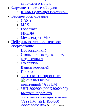
купольного типа
49
Фармацевтическое оборудование
Шкафы фармацевтические
62
Весовое оборудование
CAS
16
MAS
13
Foodatlas
7
МИДЛ
6
Мехэлектрон-М
17
Нейтральное технологическое
оборудование
Подтоварники
5
Столы производственные,
разделочные
9
Стеллажи
9
Ванны моечные
3
Полки
8
Зонты вентиляционные
3
Быстрый просмотр
Зонт вытяжной пристенный
"ASSUM" ЗВП-800/900
(900Х800Х450)
0 руб.
/ шт