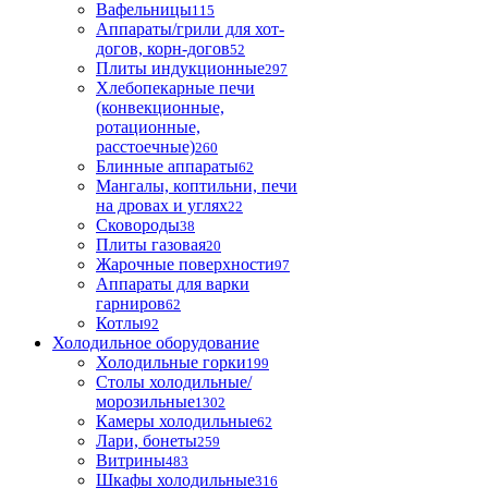
Вафельницы
115
Аппараты/грили для хот-
догов, корн-догов
52
Плиты индукционные
297
Хлебопекарные печи
(конвекционные,
ротационные,
расстоечные)
260
Блинные аппараты
62
Мангалы, коптильни, печи
на дровах и углях
22
Сковороды
38
Плиты газовая
20
Жарочные поверхности
97
Аппараты для варки
гарниров
62
Котлы
92
Холодильное оборудование
Холодильные горки
199
Столы холодильные/
морозильные
1302
Камеры холодильные
62
Лари, бонеты
259
Витрины
483
Шкафы холодильные
316