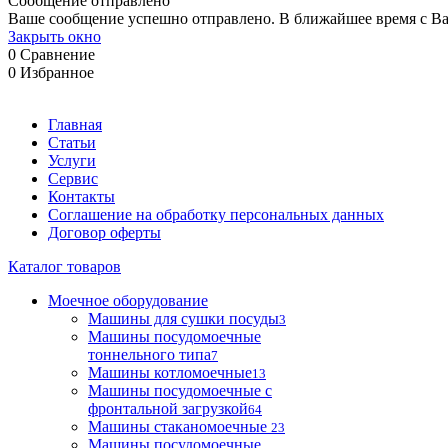
Сообщение отправлено
Ваше сообщение успешно отправлено. В ближайшее время с Ва
Закрыть окно
0
Сравнение
0
Избранное
Главная
Статьи
Услуги
Сервис
Контакты
Соглашение на обработку персональных данных
Договор оферты
Каталог товаров
Моечное оборудование
Машины для сушки посуды
3
Машины посудомоечные
тоннельного типа
7
Машины котломоечные
13
Машины посудомоечные с
фронтальной загрузкой
64
Машины стаканомоечные
23
Машины посудомоечные