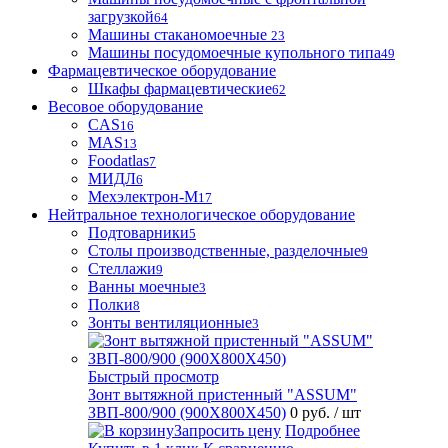
загрузкой
64
Машины стаканомоечные
23
Машины посудомоечные купольного типа
49
Фармацевтическое оборудование
Шкафы фармацевтические
62
Весовое оборудование
CAS
16
MAS
13
Foodatlas
7
МИДЛ
6
Мехэлектрон-М
17
Нейтральное технологическое оборудование
Подтоварники
5
Столы производственные, разделочные
9
Стеллажи
9
Ванны моечные
3
Полки
8
Зонты вентиляционные
3
Быстрый просмотр
Зонт вытяжной пристенный "ASSUM"
ЗВП-800/900 (900Х800Х450)
0 руб.
/ шт
Запросить цену
Подробнее