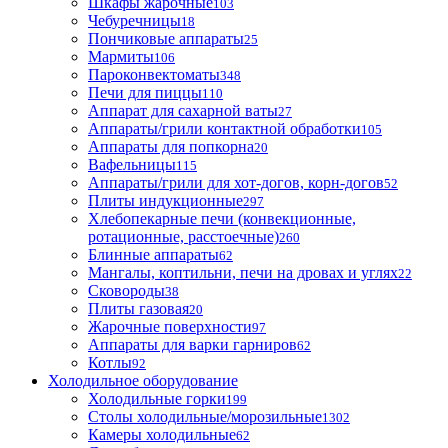
Шкафы жарочные
103
Чебуречницы
18
Пончиковые аппараты
25
Мармиты
106
Пароконвектоматы
348
Печи для пиццы
110
Аппарат для сахарной ваты
27
Аппараты/грили контактной обработки
105
Аппараты для попкорна
20
Вафельницы
115
Аппараты/грили для хот-догов, корн-догов
52
Плиты индукционные
297
Хлебопекарные печи (конвекционные,
ротационные, расстоечные)
260
Блинные аппараты
62
Мангалы, коптильни, печи на дровах и углях
22
Сковороды
38
Плиты газовая
20
Жарочные поверхности
97
Аппараты для варки гарниров
62
Котлы
92
Холодильное оборудование
Холодильные горки
199
Столы холодильные/морозильные
1302
Камеры холодильные
62