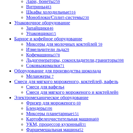
Лари, бонеты
259
Витрины
483
Шкафы холодильные
316
Моноблоки/Сплит-системы
230
Упаковочное оборудование
Запайщики
46
Упаковщики
15
Барное и кофейное оборудование
Миксеры для молочных коктейлей
59
Измельчители льда
29
Кофемашины
378
Льдогенераторы, сокоохладители,граниторы
398
Соковыжималки
71
Оборудование для производства шоколада
Меланжеры
7
Смеси для мягкого мороженого, коктейлей, вафель
Смеси для вафель
4
Смеси для мягкого мороженого и коктейлей
6
Электромеханическое оборудование
Фризер для мороженого
69
Блендеры
106
Миксеры планетарные
151
Картофелеочистительная машина
69
УКМ, процессор кухонный
31
Фаршемешальная машина
52