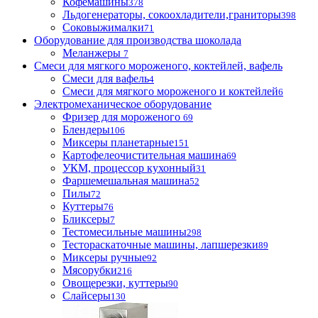
Кофемашины
378
Льдогенераторы, сокоохладители,граниторы
398
Соковыжималки
71
Оборудование для производства шоколада
Меланжеры
7
Смеси для мягкого мороженого, коктейлей, вафель
Смеси для вафель
4
Смеси для мягкого мороженого и коктейлей
6
Электромеханическое оборудование
Фризер для мороженого
69
Блендеры
106
Миксеры планетарные
151
Картофелеочистительная машина
69
УКМ, процессор кухонный
31
Фаршемешальная машина
52
Пилы
72
Куттеры
76
Бликсеры
7
Тестомесильные машины
298
Тестораскаточные машины, лапшерезки
89
Миксеры ручные
92
Мясорубки
216
Овощерезки, куттеры
90
Слайсеры
130