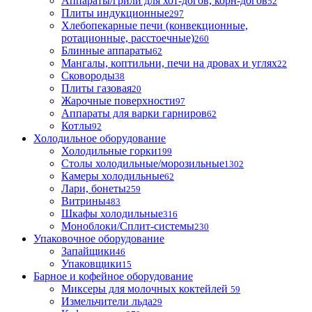
Аппараты/грили для хот-догов, корн-догов
52
Плиты индукционные
297
Хлебопекарные печи (конвекционные,
ротационные, расстоечные)
260
Блинные аппараты
62
Мангалы, коптильни, печи на дровах и углях
22
Сковороды
38
Плиты газовая
20
Жарочные поверхности
97
Аппараты для варки гарниров
62
Котлы
92
Холодильное оборудование
Холодильные горки
199
Столы холодильные/морозильные
1302
Камеры холодильные
62
Лари, бонеты
259
Витрины
483
Шкафы холодильные
316
Моноблоки/Сплит-системы
230
Упаковочное оборудование
Запайщики
46
Упаковщики
15
Барное и кофейное оборудование
Миксеры для молочных коктейлей
59
Измельчители льда
29