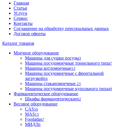
Главная
Статьи
Услуги
Сервис
Контакты
Соглашение на обработку персональных данных
Договор оферты
Каталог товаров
Моечное оборудование
Машины для сушки посуды
3
Машины посудомоечные тоннельного типа
7
Машины котломоечные
13
Машины посудомоечные с фронтальной
загрузкой
64
Машины стаканомоечные
23
Машины посудомоечные купольного типа
49
Фармацевтическое оборудование
Шкафы фармацевтические
62
Весовое оборудование
CAS
16
MAS
13
Foodatlas
7
МИДЛ
6