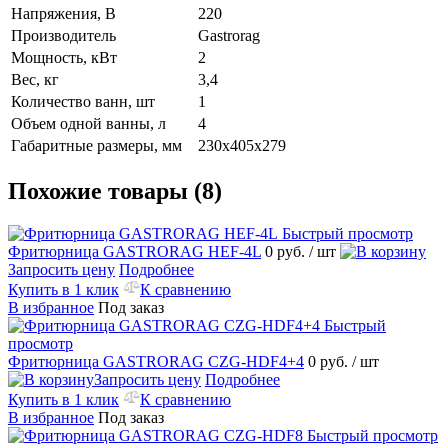
Напряжения, В
220
Производитель
Gastrorag
Мощность, кВт
2
Вес, кг
3,4
Количество ванн, шт
1
Объем одной ванны, л
4
Габаритные размеры, мм
230х405х279
Похожие товары (8)
Быстрый просмотр
Фритюрница GASTRORAG HEF-4L
0 руб.
/ шт
Запросить цену
Подробнее
Купить в 1 клик
К сравнению
В избранное
Под заказ
Быстрый
просмотр
Фритюрница GASTRORAG CZG-HDF4+4
0 руб.
/ шт
Запросить цену
Подробнее
Купить в 1 клик
К сравнению
В избранное
Под заказ
Быстрый просмотр