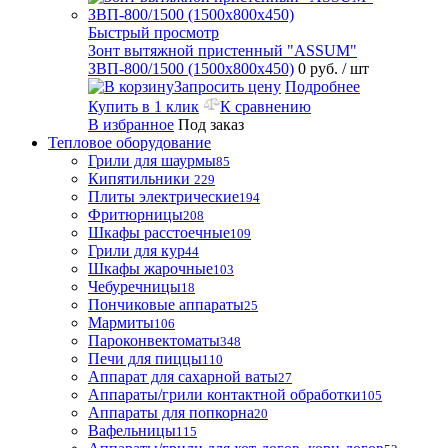
Быстрый просмотр
Зонт вытяжной пристенный "ASSUM"
ЗВП-800/1500 (1500х800х450)
0 руб.
/ шт
Запросить цену
Подробнее
Купить в 1 клик
К сравнению
В избранное
Под заказ
Тепловое оборудование
Грили для шаурмы
85
Кипятильники
229
Плиты электрические
194
Фритюрницы
208
Шкафы расстоечные
109
Грили для кур
44
Шкафы жарочные
103
Чебуречницы
18
Пончиковые аппараты
25
Мармиты
106
Пароконвектоматы
348
Печи для пиццы
110
Аппарат для сахарной ваты
27
Аппараты/грили контактной обработки
105
Аппараты для попкорна
20
Вафельницы
115