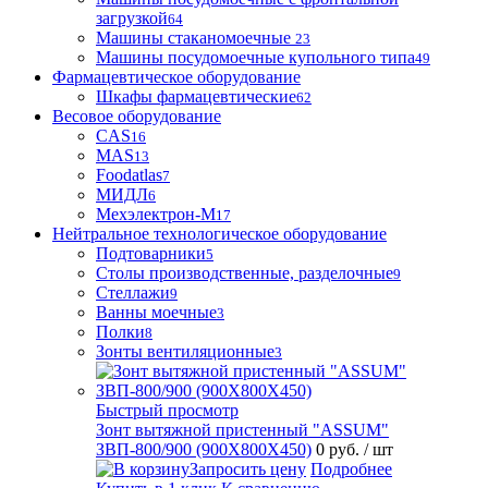
загрузкой
64
Машины стаканомоечные
23
Машины посудомоечные купольного типа
49
Фармацевтическое оборудование
Шкафы фармацевтические
62
Весовое оборудование
CAS
16
MAS
13
Foodatlas
7
МИДЛ
6
Мехэлектрон-М
17
Нейтральное технологическое оборудование
Подтоварники
5
Столы производственные, разделочные
9
Стеллажи
9
Ванны моечные
3
Полки
8
Зонты вентиляционные
3
Быстрый просмотр
Зонт вытяжной пристенный "ASSUM"
ЗВП-800/900 (900Х800Х450)
0 руб.
/ шт
Запросить цену
Подробнее