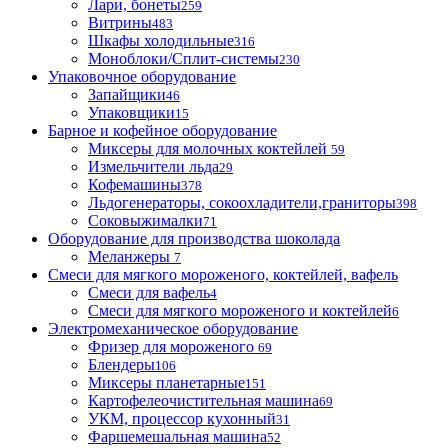
Лари, бонеты
259
Витрины
483
Шкафы холодильные
316
Моноблоки/Сплит-системы
230
Упаковочное оборудование
Запайщики
46
Упаковщики
15
Барное и кофейное оборудование
Миксеры для молочных коктейлей
59
Измельчители льда
29
Кофемашины
378
Льдогенераторы, сокоохладители,граниторы
398
Соковыжималки
71
Оборудование для производства шоколада
Меланжеры
7
Смеси для мягкого мороженого, коктейлей, вафель
Смеси для вафель
4
Смеси для мягкого мороженого и коктейлей
6
Электромеханическое оборудование
Фризер для мороженого
69
Блендеры
106
Миксеры планетарные
151
Картофелеочистительная машина
69
УКМ, процессор кухонный
31
Фаршемешальная машина
52