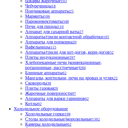
Шкафы жарочные
103
Чебуречницы
18
Пончиковые аппараты
25
Мармиты
106
Пароконвектоматы
348
Печи для пиццы
110
Аппарат для сахарной ваты
27
Аппараты/грили контактной обработки
105
Аппараты для попкорна
20
Вафельницы
115
Аппараты/грили для хот-догов, корн-догов
52
Плиты индукционные
297
Хлебопекарные печи (конвекционные,
ротационные, расстоечные)
260
Блинные аппараты
62
Мангалы, коптильни, печи на дровах и углях
22
Сковороды
38
Плиты газовая
20
Жарочные поверхности
97
Аппараты для варки гарниров
62
Котлы
92
Холодильное оборудование
Холодильные горки
199
Столы холодильные/морозильные
1302
Камеры холодильные
62