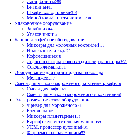
Лари, бонеты
259
Витрины
483
Шкафы холодильные
316
Моноблоки/Сплит-системы
230
Упаковочное оборудование
Запайщики
46
Упаковщики
15
Барное и кофейное оборудование
Миксеры для молочных коктейлей
59
Измельчители льда
29
Кофемашины
378
Льдогенераторы, сокоохладители,граниторы
398
Соковыжималки
71
Оборудование для производства шоколада
Меланжеры
7
Смеси для мягкого мороженого, коктейлей, вафель
Смеси для вафель
4
Смеси для мягкого мороженого и коктейлей
6
Электромеханическое оборудование
Фризер для мороженого
69
Блендеры
106
Миксеры планетарные
151
Картофелеочистительная машина
69
УКМ, процессор кухонный
31
Фаршемешальная машина
52