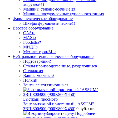
загрузкой
64
Машины стаканомоечные
23
Машины посудомоечные купольного типа
49
Фармацевтическое оборудование
Шкафы фармацевтические
62
Весовое оборудование
CAS
16
MAS
13
Foodatlas
7
МИДЛ
6
Мехэлектрон-М
17
Нейтральное технологическое оборудование
Подтоварники
5
Столы производственные, разделочные
9
Стеллажи
9
Ванны моечные
3
Полки
8
Зонты вентиляционные
3
Быстрый просмотр
Зонт вытяжной пристенный "ASSUM"
ЗВП-800/900 (900Х800Х450)
0 руб.
/ шт
Запросить цену
Подробнее