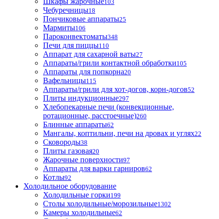
Шкафы жарочные
103
Чебуречницы
18
Пончиковые аппараты
25
Мармиты
106
Пароконвектоматы
348
Печи для пиццы
110
Аппарат для сахарной ваты
27
Аппараты/грили контактной обработки
105
Аппараты для попкорна
20
Вафельницы
115
Аппараты/грили для хот-догов, корн-догов
52
Плиты индукционные
297
Хлебопекарные печи (конвекционные,
ротационные, расстоечные)
260
Блинные аппараты
62
Мангалы, коптильни, печи на дровах и углях
22
Сковороды
38
Плиты газовая
20
Жарочные поверхности
97
Аппараты для варки гарниров
62
Котлы
92
Холодильное оборудование
Холодильные горки
199
Столы холодильные/морозильные
1302
Камеры холодильные
62