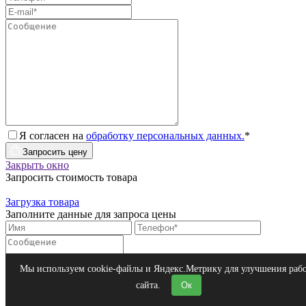
Я согласен на
обработку персональных данных.
*
Запросить цену
Закрыть окно
Запросить стоимость товара
Загрузка товара
Заполните данные для запроса цены
Я согласен на
обработку персональных данных.
*
Мы используем cookie-файлы и Яндекс.Метрику для улучшения раб
Запросить цену
сайта.
Ок
Закрыть окно