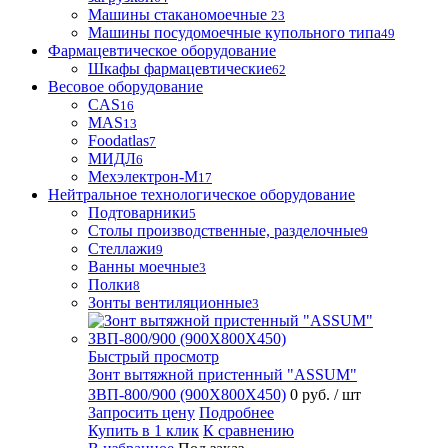
Машины стаканомоечные
23
Машины посудомоечные купольного типа
49
Фармацевтическое оборудование
Шкафы фармацевтические
62
Весовое оборудование
CAS
16
MAS
13
Foodatlas
7
МИДЛ
6
Мехэлектрон-М
17
Нейтральное технологическое оборудование
Подтоварники
5
Столы производственные, разделочные
9
Стеллажи
9
Ванны моечные
3
Полки
8
Зонты вентиляционные
3
Быстрый просмотр
Зонт вытяжной пристенный "ASSUM"
ЗВП-800/900 (900Х800Х450)
0 руб.
/ шт
Запросить цену
Подробнее
Купить в 1 клик
К сравнению