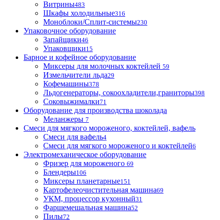
Витрины
483
Шкафы холодильные
316
Моноблоки/Сплит-системы
230
Упаковочное оборудование
Запайщики
46
Упаковщики
15
Барное и кофейное оборудование
Миксеры для молочных коктейлей
59
Измельчители льда
29
Кофемашины
378
Льдогенераторы, сокоохладители,граниторы
398
Соковыжималки
71
Оборудование для производства шоколада
Меланжеры
7
Смеси для мягкого мороженого, коктейлей, вафель
Смеси для вафель
4
Смеси для мягкого мороженого и коктейлей
6
Электромеханическое оборудование
Фризер для мороженого
69
Блендеры
106
Миксеры планетарные
151
Картофелеочистительная машина
69
УКМ, процессор кухонный
31
Фаршемешальная машина
52
Пилы
72