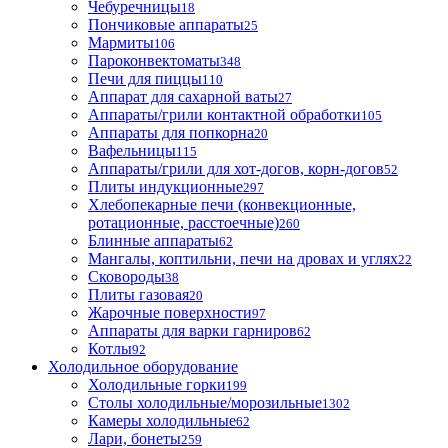
Чебуречницы
18
Пончиковые аппараты
25
Мармиты
106
Пароконвектоматы
348
Печи для пиццы
110
Аппарат для сахарной ваты
27
Аппараты/грили контактной обработки
105
Аппараты для попкорна
20
Вафельницы
115
Аппараты/грили для хот-догов, корн-догов
52
Плиты индукционные
297
Хлебопекарные печи (конвекционные,
ротационные, расстоечные)
260
Блинные аппараты
62
Мангалы, коптильни, печи на дровах и углях
22
Сковороды
38
Плиты газовая
20
Жарочные поверхности
97
Аппараты для варки гарниров
62
Котлы
92
Холодильное оборудование
Холодильные горки
199
Столы холодильные/морозильные
1302
Камеры холодильные
62
Лари, бонеты
259