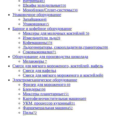
Витрины
483
Шкафы холодильные
316
Моноблоки/Сплит-системы
230
Упаковочное оборудование
Запайщики
46
Упаковщики
15
Барное и кофейное оборудование
Миксеры для молочных коктейлей
59
Измельчители льда
29
Кофемашины
378
Льдогенераторы, сокоохладители,граниторы
398
Соковыжималки
71
Оборудование для производства шоколада
Меланжеры
7
Смеси для мягкого мороженого, коктейлей, вафель
Смеси для вафель
4
Смеси для мягкого мороженого и коктейлей
6
Электромеханическое оборудование
Фризер для мороженого
69
Блендеры
106
Миксеры планетарные
151
Картофелеочистительная машина
69
УКМ, процессор кухонный
31
Фаршемешальная машина
52
Пилы
72