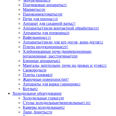
Чебуречницы
18
Пончиковые аппараты
25
Мармиты
106
Пароконвектоматы
348
Печи для пиццы
110
Аппарат для сахарной ваты
27
Аппараты/грили контактной обработки
105
Аппараты для попкорна
20
Вафельницы
115
Аппараты/грили для хот-догов, корн-догов
52
Плиты индукционные
297
Хлебопекарные печи (конвекционные,
ротационные, расстоечные)
260
Блинные аппараты
62
Мангалы, коптильни, печи на дровах и углях
22
Сковороды
38
Плиты газовая
20
Жарочные поверхности
97
Аппараты для варки гарниров
62
Котлы
92
Холодильное оборудование
Холодильные горки
199
Столы холодильные/морозильные
1302
Камеры холодильные
62
Лари, бонеты
259