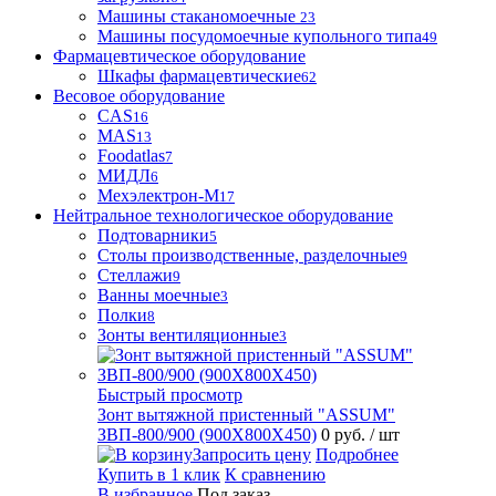
Машины стаканомоечные
23
Машины посудомоечные купольного типа
49
Фармацевтическое оборудование
Шкафы фармацевтические
62
Весовое оборудование
CAS
16
MAS
13
Foodatlas
7
МИДЛ
6
Мехэлектрон-М
17
Нейтральное технологическое оборудование
Подтоварники
5
Столы производственные, разделочные
9
Стеллажи
9
Ванны моечные
3
Полки
8
Зонты вентиляционные
3
Быстрый просмотр
Зонт вытяжной пристенный "ASSUM"
ЗВП-800/900 (900Х800Х450)
0 руб.
/ шт
Запросить цену
Подробнее
Купить в 1 клик
К сравнению
В избранное
Под заказ