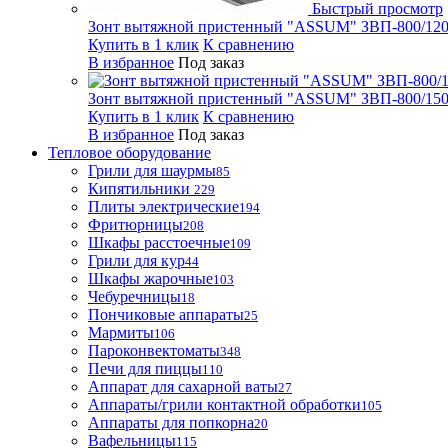
Быстрый просмотр
Зонт вытяжной пристенный "ASSUM" ЗВП-800/1200
Купить в 1 клик
К сравнению
В избранное
Под заказ
Зонт вытяжной пристенный "ASSUM" ЗВП-800/1500
Купить в 1 клик
К сравнению
В избранное
Под заказ
Тепловое оборудование
Грили для шаурмы
85
Кипятильники
229
Плиты электрические
194
Фритюрницы
208
Шкафы расстоечные
109
Грили для кур
44
Шкафы жарочные
103
Чебуречницы
18
Пончиковые аппараты
25
Мармиты
106
Пароконвектоматы
348
Печи для пиццы
110
Аппарат для сахарной ваты
27
Аппараты/грили контактной обработки
105
Аппараты для попкорна
20
Вафельницы
115