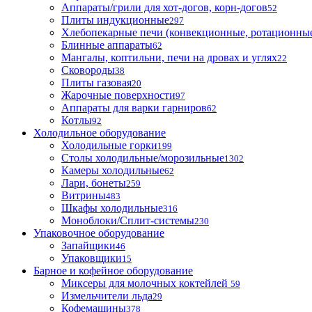
Аппараты/грили для хот-догов, корн-догов
52
Плиты индукционные
297
Хлебопекарные печи (конвекционные, ротационные
Блинные аппараты
62
Мангалы, коптильни, печи на дровах и углях
22
Сковороды
38
Плиты газовая
20
Жарочные поверхности
97
Аппараты для варки гарниров
62
Котлы
92
Холодильное оборудование
Холодильные горки
199
Столы холодильные/морозильные
1302
Камеры холодильные
62
Лари, бонеты
259
Витрины
483
Шкафы холодильные
316
Моноблоки/Сплит-системы
230
Упаковочное оборудование
Запайщики
46
Упаковщики
15
Барное и кофейное оборудование
Миксеры для молочных коктейлей
59
Измельчители льда
29
Кофемашины
378