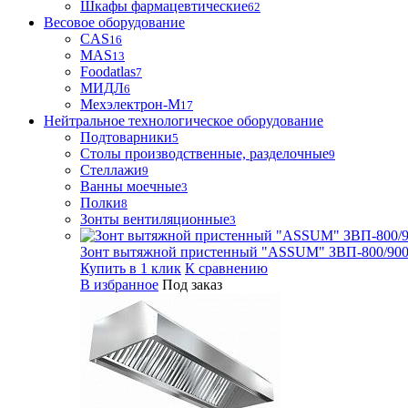
Шкафы фармацевтические
62
Весовое оборудование
CAS
16
MAS
13
Foodatlas
7
МИДЛ
6
Мехэлектрон-М
17
Нейтральное технологическое оборудование
Подтоварники
5
Столы производственные, разделочные
9
Стеллажи
9
Ванны моечные
3
Полки
8
Зонты вентиляционные
3
Зонт вытяжной пристенный "ASSUM" ЗВП-800/900
Купить в 1 клик
К сравнению
В избранное
Под заказ