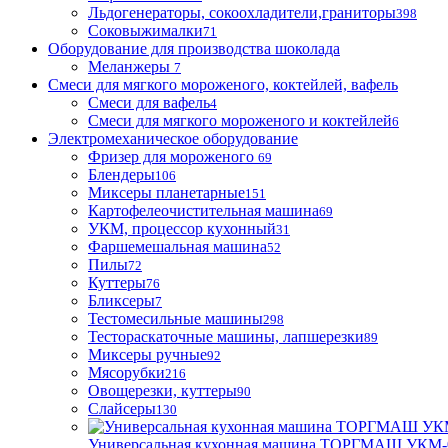
Льдогенераторы, сокоохладители,граниторы
398
Соковыжималки
71
Оборудование для производства шоколада
Меланжеры
7
Смеси для мягкого мороженого, коктейлей, вафель
Смеси для вафель
4
Смеси для мягкого мороженого и коктейлей
6
Электромеханическое оборудование
Фризер для мороженого
69
Блендеры
106
Миксеры планетарные
151
Картофелеочистительная машина
69
УКМ, процессор кухонный
31
Фаршемешальная машина
52
Пилы
72
Куттеры
76
Бликсеры
7
Тестомесильные машины
298
Тестораскаточные машины, лапшерезки
89
Миксеры ручные
92
Мясорубки
216
Овощерезки, куттеры
90
Слайсеры
130
Универсальная кухонная машина ТОРГМАШ УКМ-