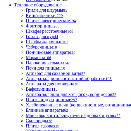
Тепловое оборудование
Грили для шаурмы
85
Кипятильники
229
Плиты электрические
194
Фритюрницы
208
Шкафы расстоечные
109
Грили для кур
44
Шкафы жарочные
103
Чебуречницы
18
Пончиковые аппараты
25
Мармиты
106
Пароконвектоматы
348
Печи для пиццы
110
Аппарат для сахарной ваты
27
Аппараты/грили контактной обработки
105
Аппараты для попкорна
20
Вафельницы
115
Аппараты/грили для хот-догов, корн-догов
52
Плиты индукционные
297
Хлебопекарные печи (конвекционные, ротационные
Блинные аппараты
62
Мангалы, коптильни, печи на дровах и углях
22
Сковороды
38
Плиты газовая
20