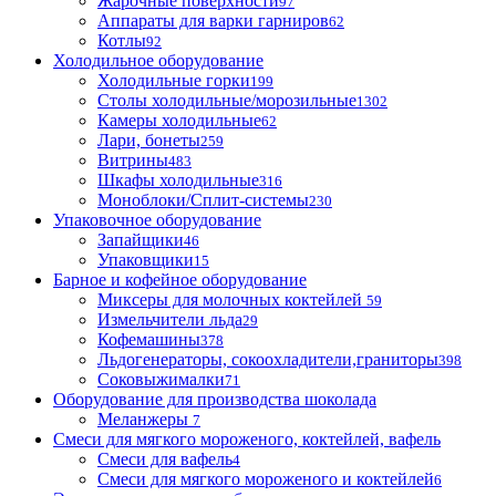
Жарочные поверхности
97
Аппараты для варки гарниров
62
Котлы
92
Холодильное оборудование
Холодильные горки
199
Столы холодильные/морозильные
1302
Камеры холодильные
62
Лари, бонеты
259
Витрины
483
Шкафы холодильные
316
Моноблоки/Сплит-системы
230
Упаковочное оборудование
Запайщики
46
Упаковщики
15
Барное и кофейное оборудование
Миксеры для молочных коктейлей
59
Измельчители льда
29
Кофемашины
378
Льдогенераторы, сокоохладители,граниторы
398
Соковыжималки
71
Оборудование для производства шоколада
Меланжеры
7
Смеси для мягкого мороженого, коктейлей, вафель
Смеси для вафель
4
Смеси для мягкого мороженого и коктейлей
6