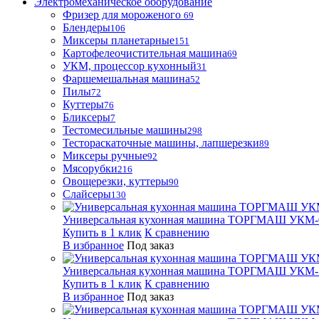
Электромеханическое оборудование
Фризер для мороженого
69
Блендеры
106
Миксеры планетарные
151
Картофелеочистительная машина
69
УКМ, процессор кухонный
31
Фаршемешальная машина
52
Пилы
72
Куттеры
76
Бликсеры
7
Тестомесильные машины
298
Тестораскаточные машины, лапшерезки
89
Миксеры ручные
92
Мясорубки
216
Овощерезки, куттеры
90
Слайсеры
130
Универсальная кухонная машина ТОРГМАШ УКМ-
Купить в 1 клик
К сравнению
В избранное
Под заказ
Универсальная кухонная машина ТОРГМАШ УКМ-
Купить в 1 клик
К сравнению
В избранное
Под заказ