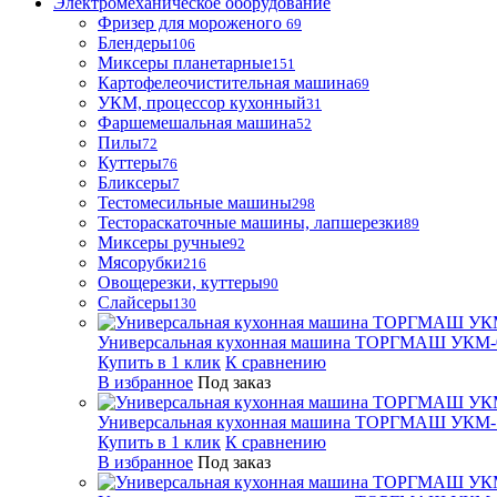
Электромеханическое оборудование
Фризер для мороженого
69
Блендеры
106
Миксеры планетарные
151
Картофелеочистительная машина
69
УКМ, процессор кухонный
31
Фаршемешальная машина
52
Пилы
72
Куттеры
76
Бликсеры
7
Тестомесильные машины
298
Тестораскаточные машины, лапшерезки
89
Миксеры ручные
92
Мясорубки
216
Овощерезки, куттеры
90
Слайсеры
130
Универсальная кухонная машина ТОРГМАШ УКМ-
Купить в 1 клик
К сравнению
В избранное
Под заказ
Универсальная кухонная машина ТОРГМАШ УКМ-
Купить в 1 клик
К сравнению
В избранное
Под заказ