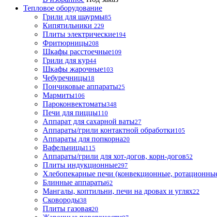
Тепловое оборудование
Грили для шаурмы
85
Кипятильники
229
Плиты электрические
194
Фритюрницы
208
Шкафы расстоечные
109
Грили для кур
44
Шкафы жарочные
103
Чебуречницы
18
Пончиковые аппараты
25
Мармиты
106
Пароконвектоматы
348
Печи для пиццы
110
Аппарат для сахарной ваты
27
Аппараты/грили контактной обработки
105
Аппараты для попкорна
20
Вафельницы
115
Аппараты/грили для хот-догов, корн-догов
52
Плиты индукционные
297
Хлебопекарные печи (конвекционные, ротационные
Блинные аппараты
62
Мангалы, коптильни, печи на дровах и углях
22
Сковороды
38
Плиты газовая
20