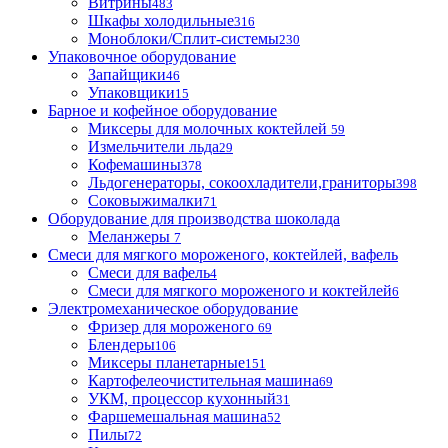
Витрины
483
Шкафы холодильные
316
Моноблоки/Сплит-системы
230
Упаковочное оборудование
Запайщики
46
Упаковщики
15
Барное и кофейное оборудование
Миксеры для молочных коктейлей
59
Измельчители льда
29
Кофемашины
378
Льдогенераторы, сокоохладители,граниторы
398
Соковыжималки
71
Оборудование для производства шоколада
Меланжеры
7
Смеси для мягкого мороженого, коктейлей, вафель
Смеси для вафель
4
Смеси для мягкого мороженого и коктейлей
6
Электромеханическое оборудование
Фризер для мороженого
69
Блендеры
106
Миксеры планетарные
151
Картофелеочистительная машина
69
УКМ, процессор кухонный
31
Фаршемешальная машина
52
Пилы
72