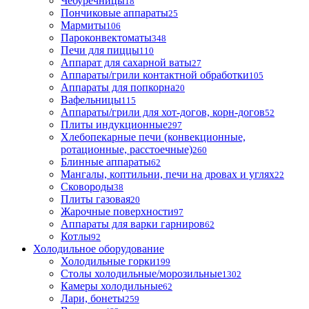
Чебуречницы
18
Пончиковые аппараты
25
Мармиты
106
Пароконвектоматы
348
Печи для пиццы
110
Аппарат для сахарной ваты
27
Аппараты/грили контактной обработки
105
Аппараты для попкорна
20
Вафельницы
115
Аппараты/грили для хот-догов, корн-догов
52
Плиты индукционные
297
Хлебопекарные печи (конвекционные,
ротационные, расстоечные)
260
Блинные аппараты
62
Мангалы, коптильни, печи на дровах и углях
22
Сковороды
38
Плиты газовая
20
Жарочные поверхности
97
Аппараты для варки гарниров
62
Котлы
92
Холодильное оборудование
Холодильные горки
199
Столы холодильные/морозильные
1302
Камеры холодильные
62
Лари, бонеты
259