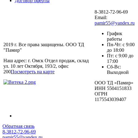
Договор оферты
8-3812-72-96-69
Email:
pamir55@yandex.ru
График
работы
2019 г. Все права защищены. ООО ТД
Пн-Чт: с 9:00
"Памир"
до 18:00
Пт: с 9:00 до
Наш адрес: г. Омск Отдел продаж, склад
17:00
ул. 10 лет Октября, 193/2, офис
Сб-Вс:
200
Посмотреть на карте
Выходной
ООО ТД «Памир»
ИНН 5504151833
ОГРН
1175543039407
Обратная связь
8-3812-72-96-69
pamir55@yandex.ru