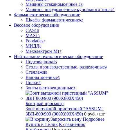
Машины стаканомоечные
23
Машины посудомоечные купольного типа
49
Фармацевтическое оборудование
Шкафы фармацевтические
62
Весовое оборудование
CAS
16
MAS
13
Foodatlas
7
МИДЛ
6
Мехэлектрон-М
17
Нейтральное технологическое оборудование
Подтоварники
5
Столы производственные, разделочные
9
Стеллажи
9
Ванны моечные
3
Полки
8
Зонты вентиляционные
3
Быстрый просмотр
Зонт вытяжной пристенный "ASSUM"
ЗВП-800/900 (900Х800Х450)
0 руб.
/ шт
Запросить цену
Подробнее
Купить в 1 клик
К сравнению
В избранное
Под заказ